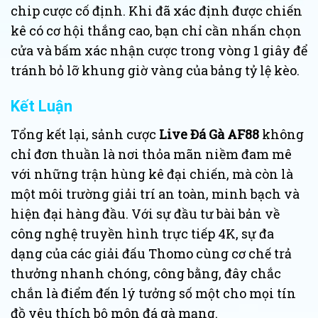
chip cược cố định. Khi đã xác định được chiến
kê có cơ hội thắng cao, bạn chỉ cần nhấn chọn
cửa và bấm xác nhận cược trong vòng 1 giây để
tránh bỏ lỡ khung giờ vàng của bảng tỷ lệ kèo.
Kết Luận
Tổng kết lại, sảnh cược
Live Đá Gà AF88
không
chỉ đơn thuần là nơi thỏa mãn niềm đam mê
với những trận hùng kê đại chiến, mà còn là
một môi trường giải trí an toàn, minh bạch và
hiện đại hàng đầu. Với sự đầu tư bài bản về
công nghệ truyền hình trực tiếp 4K, sự đa
dạng của các giải đấu Thomo cùng cơ chế trả
thưởng nhanh chóng, công bằng, đây chắc
chắn là điểm đến lý tưởng số một cho mọi tín
đồ yêu thích bộ môn đá gà mạng.