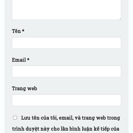
Tên
*
Email
*
Trang web
Lưu tên của tôi, email, và trang web trong
trình duyệt này cho lần bình luận kế tiếp của