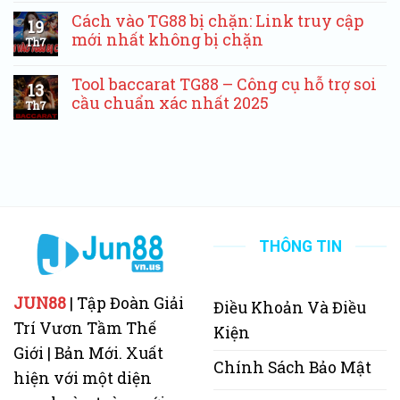
Cách vào TG88 bị chặn: Link truy cập
19
mới nhất không bị chặn
Th7
Tool baccarat TG88 – Công cụ hỗ trợ soi
13
cầu chuẩn xác nhất 2025
Th7
THÔNG TIN
JUN88
| Tập Đoàn Giải
Điều Khoản Và Điều
Trí Vươn Tầm Thế
Kiện
Giới | Bản Mới. Xuất
Chính Sách Bảo Mật
hiện với một diện