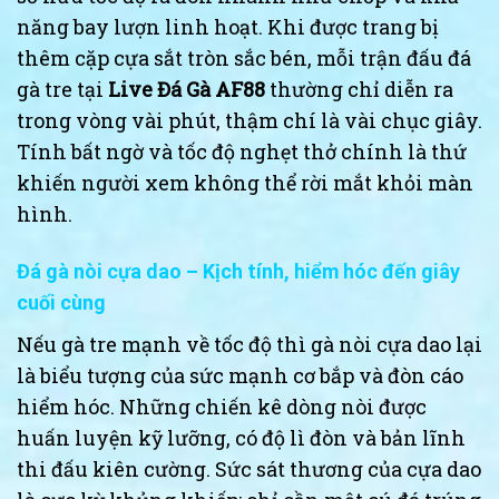
năng bay lượn linh hoạt. Khi được trang bị
thêm cặp cựa sắt tròn sắc bén, mỗi trận đấu đá
gà tre tại
Live Đá Gà AF88
thường chỉ diễn ra
trong vòng vài phút, thậm chí là vài chục giây.
Tính bất ngờ và tốc độ nghẹt thở chính là thứ
khiến người xem không thể rời mắt khỏi màn
hình.
Đá gà nòi cựa dao – Kịch tính, hiểm hóc đến giây
cuối cùng
Nếu gà tre mạnh về tốc độ thì gà nòi cựa dao lại
là biểu tượng của sức mạnh cơ bắp và đòn cáo
hiểm hóc. Những chiến kê dòng nòi được
huấn luyện kỹ lưỡng, có độ lì đòn và bản lĩnh
thi đấu kiên cường. Sức sát thương của cựa dao