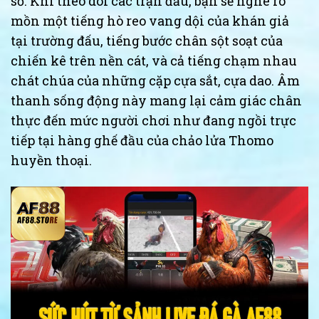
số. Khi theo dõi các trận đấu, bạn sẽ nghe rõ
mồn một tiếng hò reo vang dội của khán giả
tại trường đấu, tiếng bước chân sột soạt của
chiến kê trên nền cát, và cả tiếng chạm nhau
chát chúa của những cặp cựa sắt, cựa dao. Âm
thanh sống động này mang lại cảm giác chân
thực đến mức người chơi như đang ngồi trực
tiếp tại hàng ghế đầu của chảo lửa Thomo
huyền thoại.